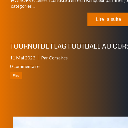
HONORS », celle-ci consiste à élire un vainqueur parmi les j
catégories ...
TOURNOI DE FLAG FOOTBALL AU CORS
11 Mai 2023
Par Corsaires
0 commentaire