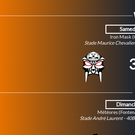
Samedi
Iron Mask (
Stade Maurice Chevalier
3
Dimanch
Météores (Fontena
Stade André Laurent - 40