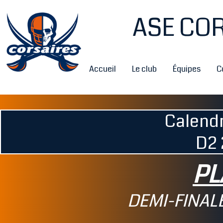
ASE COR
Accueil
Le club
Équipes
C
Calendr
D2 
PL
DEMI-FINAL