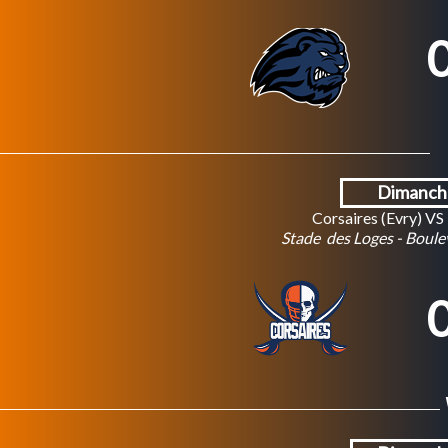
0
Dimanche
Corsaires (Evry) V
Stade des Loges - Boulev
0