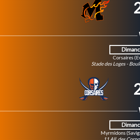
2
Dimanch
Corsaires (E
Stade des Loges - Boule
2
Dimanch
Myrmidons (Savign
11 All. des Corn