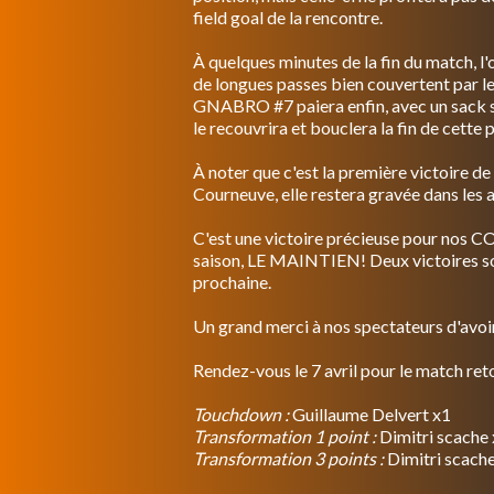
field goal de la rencontre.
À quelques minutes de la fin du match, l'
de longues passes bien couvertent par l
GNABRO #7 paiera enfin, avec un sack 
le recouvrira et bouclera la fin de cette 
À noter que c'est la première victoire de 
Courneuve, elle restera gravée dans les a
C'est une victoire précieuse pour nos CO
saison, LE MAINTIEN! Deux victoires son
prochaine.
Un grand merci à nos spectateurs d'avoir
Rendez-vous le 7 avril pour le match re
Touchdown :
Guillaume Delvert x1
Transformation 1 point :
Dimitri scache
Transformation 3 points :
Dimitri scach