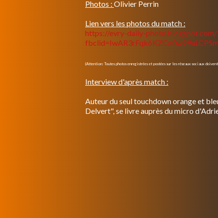
Photos :
Olivier Perrin
Lien vers les photos du match :
https://evry-daily-photo.blogspot.com
fbclid=IwAR3rFqk6KZCo0w29aLCP
(Attention: Toutes photos enregistrées et postées sur les réseaux sociaux doivent
Interview d'après match :
Auteur du seul touchdown orange et bleu
Delvert", se livre auprès du micro d'Adrie