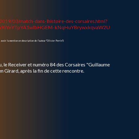
/2019/03/match-dans-lhistoire-des-corsaires.html?
Sm9liYeYTpYA1wlbHGEM-kNqHuYBrywxkqvaW2U
 avoir la mention en description de l'auteur "Olivier Perrin")
, le Receiver et numéro 84 des Corsaires "Guillaume
n Girard, après la fin de cette rencontre.