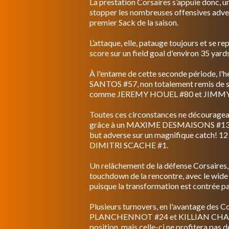
La prestation Corsaires s’appuie donc, un
stopper les nombreuses offensives ad
premier Sack de la saison.
L’attaque, elle, patauge toujours et se r
score sur un field goal d'environ 35 yard
À l'entame de cette seconde période, l
SANTOS #57, non totalement remis de sa b
comme JEREMY HOUEL #80 et JIMMY 
Toutes ces circonstances ne décourageant
grâce à un MAXIME DESMAISONS #13 tr
but adverse sur un magnifique catch! 12 -
DIMITRI SCACHE #1.
Un relâchement de la défense Corsaires,
touchdown de la rencontre, avec le wide 
puisque la transformation est contrée pa
Plusieurs turnovers, en l'avantage des
PLANCHENNOT #24 et KILLIAN CHAET #91
position, mais celle-ci ne profitera pas