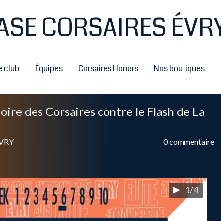
ASE CORSAIRES ÉVR
e club
Équipes
Corsaires Honors
Nos boutiques
toire des Corsaires contre le Flash de La
EVRY
0 commentaire
1/4