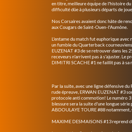
en titre, meilleure équipe de l'histoire 
difficulté dûe à plusieurs départs de jou
Nos Corsaires avaient donc hâte de renou
aux Cougars de Saint-Ouen-l'Aumône.
L'entame du match fut euphorique ave
un fumble du Quarterback courneuviens
EUZENAT #3 de se retrouver dans les 25
receveurs n'arrivent pas à s'ajuster. Le
DIMITRI SCACHE #1 ne faillit pas à sa ré
Par la suite, avec une ligne défensive du
rude épreuve, ERWAN EUZENAT #3 sous pre
protocole anti commotion! Le numéro 3 Co
blessure sera la suite d'une longue série p
ABDOULAYE TOURE #88 notamment, sorti
MAXIME DESMAISONS #13 reprend donc l