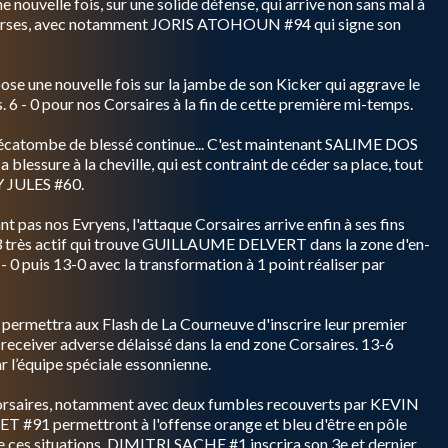
e nouvelle fois, sur une solide défense, qui arrive non sans mal à
verses, avec notamment JORIS ATOHOUN #94 qui signe son
epose une nouvelle fois sur la jambe de son Kicker qui aggrave le
s. 6 - 0 pour nos Corsaires à la fin de cette première mi-temps.
'hécatombe de blessé continue... C'est maintenant SALIME DOS
lessure à la cheville, qui est contraint de céder sa place, tout
JULES #60.
 pas nos Evryens, l'attaque Corsaires arrive enfin à ses fins
ès actif qui trouve GUILLAUME DELVERT dans la zone d'en-
 0 puis 13-0 avec la transformation à 1 point réaliser par
 permettra aux Flash de La Courneuve d'inscrire leur premier
receiver adverse délaissé dans la end zone Corsaires. 13-6
r l’équipe spéciale essonnienne.
 Corsaires, notamment avec deux fumbles recouverts par KEVIN
 permettront à l'offense orange et bleu d'être en pôle
 de ces situations. DIMITRI SACHE #1 inscrira son 3e et dernier