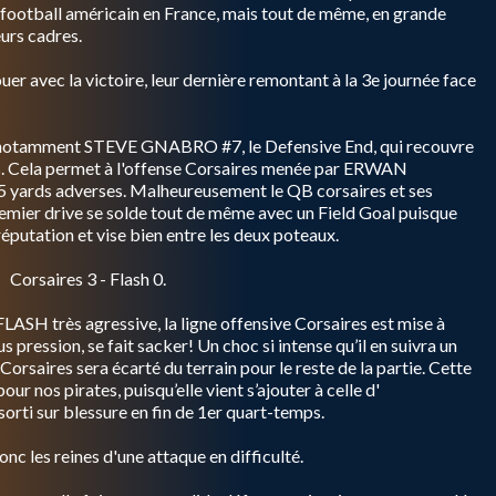
du football américain en France, mais tout de même, en grande
eurs cadres.
er avec la victoire, leur dernière remontant à la 3e journée face
c notamment STEVE GNABRO #7, le Defensive End, qui recouvre
. Cela permet à l'offense Corsaires menée par ERWAN
 yards adverses. Malheureusement le QB corsaires et ses
 premier drive se solde tout de même avec un Field Goal puisque
putation et vise bien entre les deux poteaux.
Corsaires 3 - Flash 0.
 FLASH très agressive, la ligne offensive Corsaires est mise à
ssion, se fait sacker! Un choc si intense qu’il en suivra un
rsaires sera écarté du terrain pour le reste de la partie. Cette
our nos pirates, puisqu’elle vient s’ajouter à celle d'
 sur blessure en fin de 1er quart-temps.
es reines d'une attaque en difficulté.